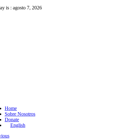
Skip
ay is : agosto 7, 2026
to
content
ggle
vigation
Home
Sobre Nosotros
Donate
English
vious