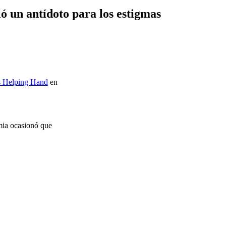
ló un antídoto para los estigmas
’s Helping Hand
en
mia ocasionó que