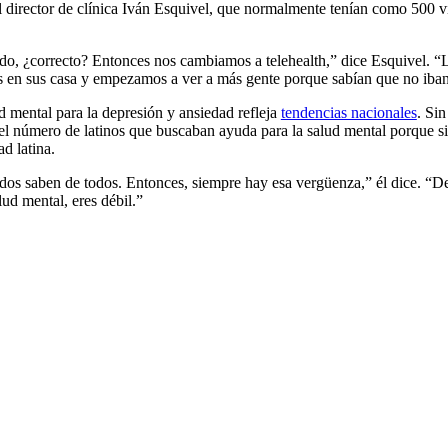
 director de clínica Iván Esquivel, que normalmente tenían como 500 vi
do, ¿correcto? Entonces nos cambiamos a telehealth,” dice Esquivel. 
 en sus casa y empezamos a ver a más gente porque sabían que no iban 
d mental para la depresión y ansiedad refleja
tendencias nacionales
. Si
 el número de latinos que buscaban ayuda para la salud mental porque s
d latina.
os saben de todos. Entonces, siempre hay esa vergüenza,” él dice. “
lud mental, eres débil.”