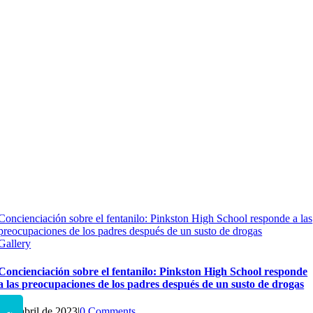
Concienciación sobre el fentanilo: Pinkston High School responde a las
preocupaciones de los padres después de un susto de drogas
Gallery
Concienciación sobre el fentanilo: Pinkston High School responde
a las preocupaciones de los padres después de un susto de drogas
5 de abril de 2023
|
0 Comments