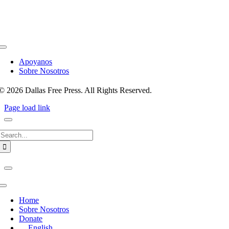
Toggle
Navigation
Apoyanos
Sobre Nosotros
© 2026 Dallas Free Press. All Rights Reserved.
Page load link
Search
for:
Toggle
Navigation
Home
Sobre Nosotros
Donate
English