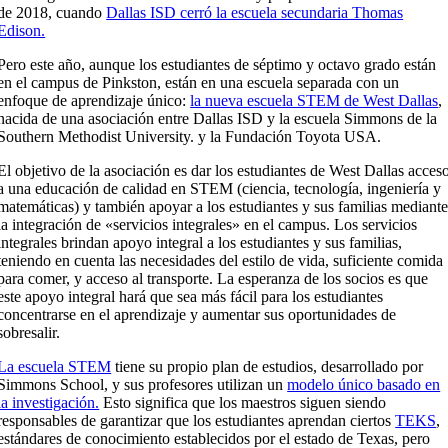
de 2018, cuando
Dallas ISD cerró la escuela secundaria Thomas
Edison.
Pero este año, aunque los estudiantes de séptimo y octavo grado están
en el campus de Pinkston, están en una escuela separada con un
enfoque de aprendizaje único:
la nueva escuela STEM de West Dallas
,
nacida de una asociación entre Dallas ISD y la escuela Simmons de la
Southern Methodist University. y la Fundación Toyota USA.
El objetivo de la asociación es dar los estudiantes de West Dallas acces
a una educación de calidad en STEM (ciencia, tecnología, ingeniería y
matemáticas) y también apoyar a los estudiantes y sus familias mediant
la integración de «servicios integrales» en el campus. Los servicios
integrales brindan apoyo integral a los estudiantes y sus familias,
teniendo en cuenta las necesidades del estilo de vida, suficiente comida
para comer, y acceso al transporte. La esperanza de los socios es que
este apoyo integral hará que sea más fácil para los estudiantes
concentrarse en el aprendizaje y aumentar sus oportunidades de
sobresalir.
La escuela STEM
tiene su propio plan de estudios, desarrollado por
Simmons School, y sus profesores utilizan un
modelo único basado en
la investigación.
Esto significa que los maestros siguen siendo
responsables de garantizar que los estudiantes aprendan ciertos
TEKS
,
estándares de conocimiento establecidos por el estado de Texas, pero