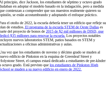
Al principio, dice Jackson, los estudiantes de séptimo y octavo grado
dudaban en adoptar el modelo basado en la indagación, pero a medida
que comienzan a comprender que sus maestros realmente quieren su
opinión, se están acostumbrando y adoptando el enfoque práctico.
Para el otoño de 2022, la escuela debería tener un edificio que refleje s
plan de estudios.
El programa de la escuela STEM de Oeste Dallas
es
parte del proyecto de bonos de
2015 de $2 mil millones de DISD, que
dedicó $35 millones para renovar la escuela.
Los proyectos notables
incluyen nuevos laboratorios STEM, patios basados ​​en STEM y
actualizaciones a oficinas administrativas y aulas.
Una vez que los estudiantes de noveno y décimo grado se muden al
nuevo edificio de Pinkston en la esquina de Greenleaf Street y
Holystone Street, el campus estará dedicado a estudiantes de pre-kínder
a octavo grado. Está previsto que
los estudiantes de Pinkston High
School se muden a su nuevo edificio en enero de 2022.