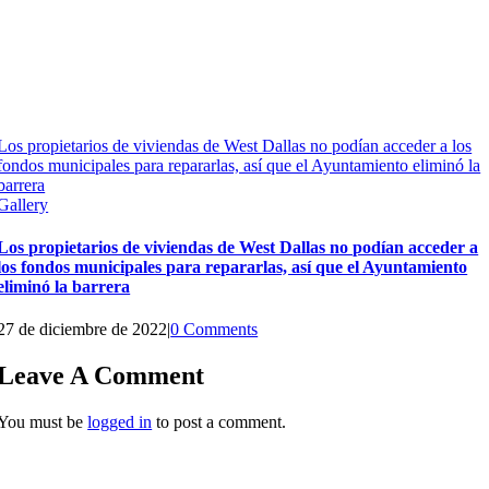
Los propietarios de viviendas de West Dallas no podían acceder a los
fondos municipales para repararlas, así que el Ayuntamiento eliminó la
barrera
Gallery
Los propietarios de viviendas de West Dallas no podían acceder a
los fondos municipales para repararlas, así que el Ayuntamiento
eliminó la barrera
27 de diciembre de 2022
|
0 Comments
Leave A Comment
You must be
logged in
to post a comment.