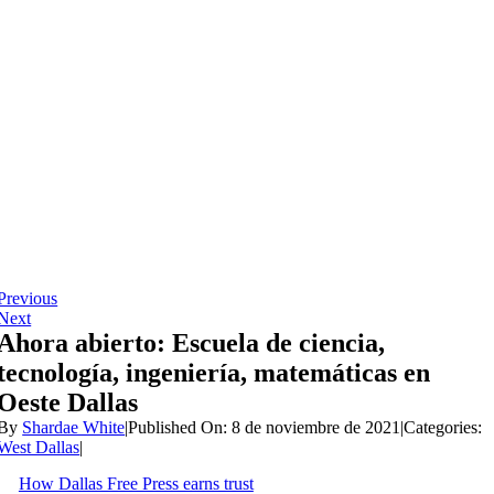
Skip
to
content
Previous
Next
Ahora abierto: Escuela de ciencia,
tecnología, ingeniería, matemáticas en
Oeste Dallas
By
Shardae White
|
Published On: 8 de noviembre de 2021
|
Categories:
West Dallas
|
How Dallas Free Press earns trust