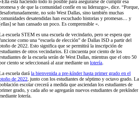
«Ella está haciendo todo lo posible para asegurarse de cumplir esa
promesa y de que la comunidad confíe en su liderazgo», dice. “Porque,
desafortunadamente, no solo West Dallas, sino también muchas
comunidades desatendidas han escuchado historias y promesas… y
[ellas] se han cansado un poco. Es comprensible «.
La escuela STEM es una escuela de vecindario, pero se espera que
funcione como una “escuela de elección” de Dallas ISD a partir del
otoño de 2022. Esto significa que se permitirá la inscripción de
estudiantes de otros vecindarios. El cincuenta por ciento de los
estudiantes de la escuela serán de West Dallas, mientras que el otro 50
por ciento se seleccionará al azar mediante un
lotería
.
La escuela dará
la bienvenida a pre-kínder hasta primer grado en el
otoño de 2022
, junto con los estudiantes de séptimo y octavo grado. La
población escolar crecerá a medida que asciendan los estudiantes de
primer grado, y cada año se agregarán nuevos estudiantes de prekínder
mediante lotería.