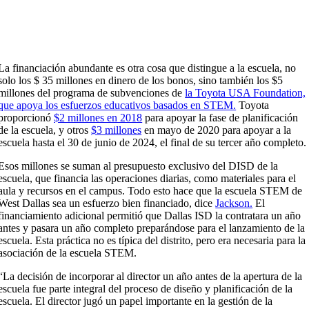
La financiación abundante es otra cosa que distingue a la escuela, no
solo los $ 35 millones en dinero de los bonos, sino también los $5
millones del programa de subvenciones de
la Toyota USA Foundation,
que apoya los esfuerzos educativos basados ​​en STEM.
Toyota
proporcionó
$2 millones en 2018
para apoyar la fase de planificación
de la escuela, y otros
$3 millones
en mayo de 2020 para apoyar a la
escuela hasta el 30 de junio de 2024, el final de su tercer año completo.
Esos millones se suman al presupuesto exclusivo del DISD de la
escuela, que financia las operaciones diarias, como materiales para el
aula y recursos en el campus. Todo esto hace que la escuela STEM de
West Dallas sea un esfuerzo bien financiado, dice
Jackson.
El
financiamiento adicional permitió que Dallas ISD la contratara un año
antes y pasara un año completo preparándose para el lanzamiento de la
escuela. Esta práctica no es típica del distrito, pero era necesaria para la
asociación de la escuela STEM.
“La decisión de incorporar al director un año antes de la apertura de la
escuela fue parte integral del proceso de diseño y planificación de la
escuela. El director jugó un papel importante en la gestión de la