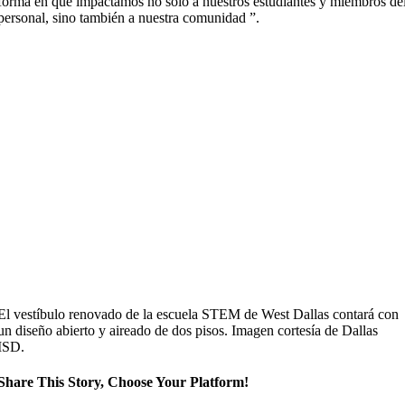
forma en que impactamos no solo a nuestros estudiantes y miembros de
personal, sino también a nuestra comunidad ”.
El vestíbulo renovado de la escuela STEM de West Dallas contará con
un diseño abierto y aireado de dos pisos. Imagen cortesía de Dallas
ISD.
Share This Story, Choose Your Platform!