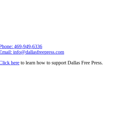
Phone: 469-949-6336
Email: info@dallasfreepress.com
Click here
to learn how to support Dallas Free Press.