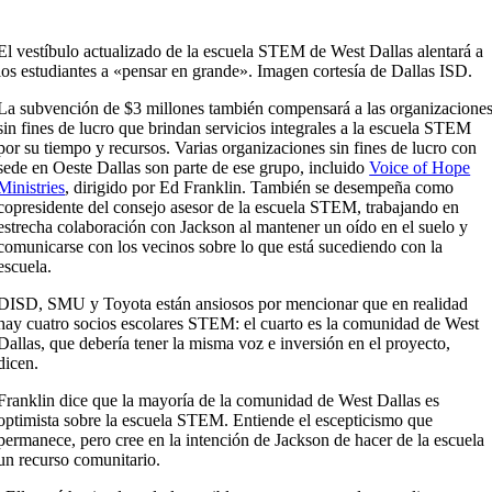
El vestíbulo actualizado de la escuela STEM de West Dallas alentará a
los estudiantes a «pensar en grande». Imagen cortesía de Dallas ISD.
La subvención de $3 millones también compensará a las organizacione
sin fines de lucro que brindan servicios integrales a la escuela STEM
por su tiempo y recursos. Varias organizaciones sin fines de lucro con
sede en Oeste Dallas son parte de ese grupo, incluido
Voice of Hope
Ministries
, dirigido por Ed Franklin. También se desempeña como
copresidente del consejo asesor de la escuela STEM, trabajando en
estrecha colaboración con Jackson al mantener un oído en el suelo y
comunicarse con los vecinos sobre lo que está sucediendo con la
escuela.
DISD, SMU y Toyota están ansiosos por mencionar que en realidad
hay cuatro socios escolares STEM: el cuarto es la comunidad de West
Dallas, que debería tener la misma voz e inversión en el proyecto,
dicen.
Franklin dice que la mayoría de la comunidad de West Dallas es
optimista sobre la escuela STEM. Entiende el escepticismo que
permanece, pero cree en la intención de Jackson de hacer de la escuela
un recurso comunitario.