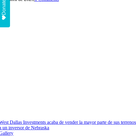
Donate
West Dallas Investments acaba de vender la mayor parte de sus terreno
a un inversor de Nebraska
Gallery