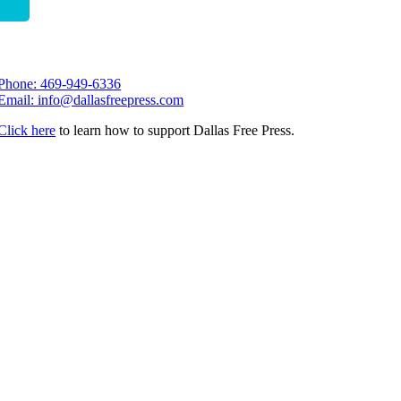
Phone: 469-949-6336
Email: info@dallasfreepress.com
Click here
to learn how to support Dallas Free Press.