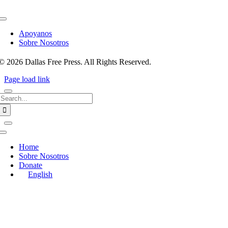
Toggle
Navigation
Apoyanos
Sobre Nosotros
© 2026 Dallas Free Press. All Rights Reserved.
Page load link
Search
for:
Toggle
Navigation
Home
Sobre Nosotros
Donate
English
Go
to
Top