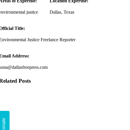
Areas of Expertise:
Location Expertise:
environmental justice
Dallas, Texas
Official Title:
Environmental Justice Freelance Reporter
Email Address:
sona@dallasfreepress.com
Related Posts
Donate