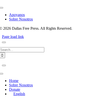
Toggle
Navigation
Apoyanos
Sobre Nosotros
© 2026 Dallas Free Press. All Rights Reserved.
Page load link
Search
for:
Toggle
Navigation
Home
Sobre Nosotros
Donate
English
Go
to