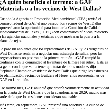
¿A quién beneficia el terreno: a GAF
Materials o a los vecinos de West Dallas?
Cuando la Agencia de Protección Medioambiental (EPA) revisó el
permiso federal de GAF el año pasado, los vecinos de West Dallas
aprovecharon la oportunidad para inundar la Comisión de Calidad
Medioambiental de Texas (TCEQ) con comentarios públicos, pidiendo
a las agencias nacionales y estatales a que mostraran la puerta a la
planta de tejas.
Se paso un año antes que los representantes de GAF y los dirigentes de
West Dallas se sentaran a negociar una estrategia de salida, pero las
negociaciones no pasaron de la primera reunión. «GAF rompió la
confianza con la comunidad al levantarse de la mesa [en julio]. Esta es
la gente con la que van a tener que tratar de todos modos», dijo
Stephanie Champion -residente de West Dallas que dirige los esfuerzos
de planificación vecinal de Builders of Hope- a los representantes de
GAF en la reunión.
Ese mismo mes, GAF anunció que cesaría voluntariamente su activida
en la planta de West Dallas y que la abandonaría en 2029, mucho más
tarde de lo que los residentes consideran razonable.
Más tarde, en septiembre, GAF presentó una solicitud a la ciudad de