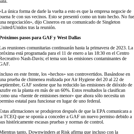
sala.
«La única forma de darle la vuelta a esto es que la empresa negocie de
buena fe con sus vecinos. Esto se presentó como un trato hecho. No fu
una negociación», dijo Cisneros en un comunicado de Singleton
United/Unidos tras la reunión.
Próximos pasos para GAF y West Dallas
Las reuniones comunitarias continuarán hasta la primavera de 2023. La
próxima está programada para el 11 de enero a las 18:30 en el Centro
Recreativo Nash-Davis; el tema son las emisiones contaminantes de
GAF.
Incluso en este frente, los «hechos» son controvertidos. Basándose en
una prueba de chimenea realizada por Air Hygiene del 20 al 22 de
septiembre, GAF sostiene que ha reducido las emisiones de dióxido de
azufre en la planta en más de un 60%. Estos resultados la clasifican
como una «fuente de emisiones menor» que ahora sólo necesita un
permiso estatal para funcionar en lugar de uno federal.
Estas afirmaciones se produjeron después de que la EPA comunicara a
la TCEQ que se oponía a conceder a GAF un nuevo permiso debido a
sus históricamente escasas pruebas y normas de control.
Mientras tanto, Downwinders at Risk afirma que incluso con la