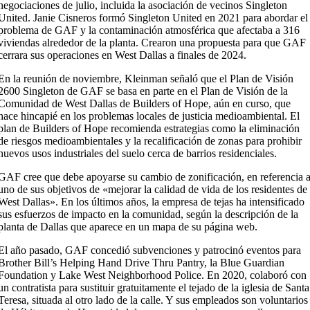
negociaciones de julio, incluida la asociación de vecinos Singleton
United. Janie Cisneros formó Singleton United en 2021 para abordar el
problema de GAF y la contaminación atmosférica que afectaba a 316
viviendas alrededor de la planta. Crearon una propuesta para que GAF
cerrara sus operaciones en West Dallas a finales de 2024.
En la reunión de noviembre, Kleinman señaló que el Plan de Visión
2600 Singleton de GAF se basa en parte en el Plan de Visión de la
Comunidad de West Dallas de Builders of Hope, aún en curso, que
hace hincapié en los problemas locales de justicia medioambiental. El
plan de Builders of Hope recomienda estrategias como la eliminación
de riesgos medioambientales y la recalificación de zonas para prohibir
nuevos usos industriales del suelo cerca de barrios residenciales.
GAF cree que debe apoyarse su cambio de zonificación, en referencia 
uno de sus objetivos de «mejorar la calidad de vida de los residentes de
West Dallas». En los últimos años, la empresa de tejas ha intensificado
sus esfuerzos de impacto en la comunidad, según la descripción de la
planta de Dallas que aparece en un mapa de su página web.
El año pasado, GAF concedió subvenciones y patrocinó eventos para
Brother Bill’s Helping Hand Drive Thru Pantry, la Blue Guardian
Foundation y Lake West Neighborhood Police. En 2020, colaboró con
un contratista para sustituir gratuitamente el tejado de la iglesia de Santa
Teresa, situada al otro lado de la calle. Y sus empleados son voluntarios