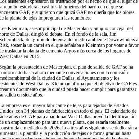
Los asistentes expresaron su frustración por el hecho de que el lugar de
la reunión estuviera a casi tres kilómetros del barrio en el que se
encuentra GAF, y sugirieron que quizá GAF no quería que los olores
de la planta de tejas impregnaran las reuniones.
Lee Kleinman, asesor principal de Masterplan y antiguo concejal del
norte de Dallas, dirigió el debate. En el fondo de la sala, Jim
Schermbeck, del grupo de defensa del medio ambiente Downwinders a
Risk, sostenía un cartel en el que señalaba a Kleinman por votar a favor
de trasladar la planta de cemento Argos más cerca de los hogares de
West Dallas en 2015.
Según la presentación de Masterplan, el plan de salida de GAF se ha
conformado hasta ahora mediante conversaciones con la comisión
medioambiental de la ciudad de Dallas, el Ayuntamiento y los
residentes de West Dallas. Kleinman afirma que el objetivo de GAF es
crear un documento que la ciudad pueda hacer cumplir para garantizar
su salida en siete años.
La empresa es el mayor fabricante de tejas para tejados de Estados
Unidos, con 34 plantas de fabricación en todo el país. El calendario de
siete años de GAF para abandonar West Dallas prevé la identificación
de un emplazamiento para una nueva planta, que estaría totalmente
construida a mediados de 2026. Los tres años siguientes se dedicarán a
aumentar la plantilla y la producción de tejas de forma gradual hasta
que la nueva planta sustituya totalmente la producción de la planta