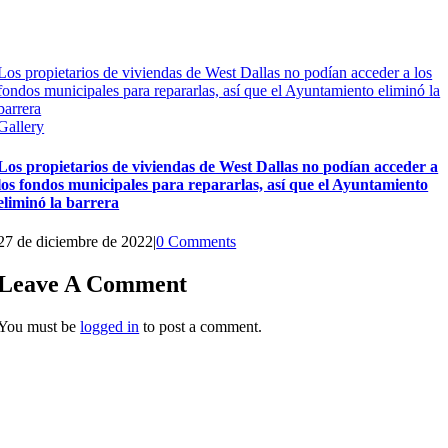
Los propietarios de viviendas de West Dallas no podían acceder a los
fondos municipales para repararlas, así que el Ayuntamiento eliminó la
barrera
Gallery
Los propietarios de viviendas de West Dallas no podían acceder a
los fondos municipales para repararlas, así que el Ayuntamiento
eliminó la barrera
27 de diciembre de 2022
|
0 Comments
Leave A Comment
You must be
logged in
to post a comment.