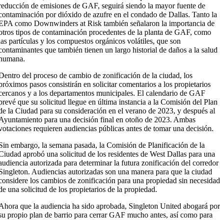
reducción de emisiones de GAF, seguirá siendo la mayor fuente de
contaminación por dióxido de azufre en el condado de Dallas. Tanto la
EPA como Downwinders at Risk también señalaron la importancia de
otros tipos de contaminación procedentes de la planta de GAF, como
las partículas y los compuestos orgánicos volátiles, que son
contaminantes que también tienen un largo historial de daños a la salud
humana.
Dentro del proceso de cambio de zonificación de la ciudad, los
próximos pasos consistirán en solicitar comentarios a los propietarios
cercanos y a los departamentos municipales. El calendario de GAF
prevé que su solicitud llegue en última instancia a la Comisión del Plan
de la Ciudad para su consideración en el verano de 2023, y después al
Ayuntamiento para una decisión final en otoño de 2023. Ambas
votaciones requieren audiencias públicas antes de tomar una decisión.
Sin embargo, la semana pasada, la Comisión de Planificación de la
Ciudad aprobó una solicitud de los residentes de West Dallas para una
audiencia autorizada para determinar la futura zonificación del corredor
Singleton. Audiencias autorizadas son una manera para que la ciudad
considere los cambios de zonificación para una propiedad sin necesida
de una solicitud de los propietarios de la propiedad.
Ahora que la audiencia ha sido aprobada, Singleton United abogará po
su propio plan de barrio para cerrar GAF mucho antes, así como para