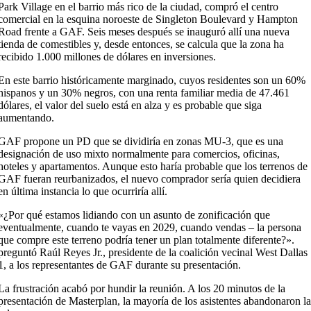
Park Village en el barrio más rico de la ciudad, compró el centro
comercial en la esquina noroeste de Singleton Boulevard y Hampton
Road frente a GAF. Seis meses después se inauguró allí una nueva
tienda de comestibles y, desde entonces, se calcula que la zona ha
recibido 1.000 millones de dólares en inversiones.
En este barrio históricamente marginado, cuyos residentes son un 60%
hispanos y un 30% negros, con una renta familiar media de 47.461
dólares, el valor del suelo está en alza y es probable que siga
aumentando.
GAF propone un PD que se dividiría en zonas MU-3, que es una
designación de uso mixto normalmente para comercios, oficinas,
hoteles y apartamentos. Aunque esto haría probable que los terrenos de
GAF fueran reurbanizados, el nuevo comprador sería quien decidiera
en última instancia lo que ocurriría allí.
«¿Por qué estamos lidiando con un asunto de zonificación que
eventualmente, cuando te vayas en 2029, cuando vendas – la persona
que compre este terreno podría tener un plan totalmente diferente?».
preguntó Raúl Reyes Jr., presidente de la coalición vecinal West Dallas
1, a los representantes de GAF durante su presentación.
La frustración acabó por hundir la reunión. A los 20 minutos de la
presentación de Masterplan, la mayoría de los asistentes abandonaron l