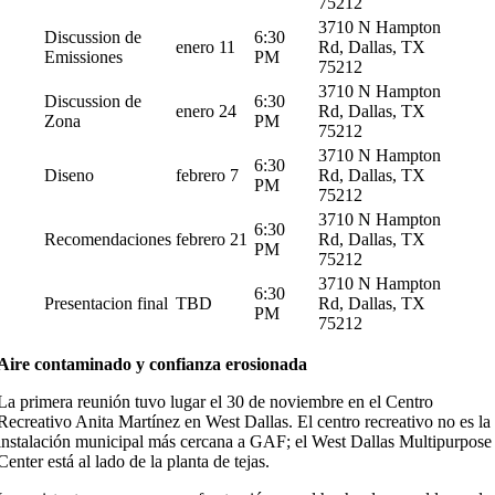
75212
3710 N Hampton
Discussion de
6:30
enero 11
Rd, Dallas, TX
Emissiones
PM
75212
3710 N Hampton
Discussion de
6:30
enero 24
Rd, Dallas, TX
Zona
PM
75212
3710 N Hampton
6:30
Diseno
febrero 7
Rd, Dallas, TX
PM
75212
3710 N Hampton
6:30
Recomendaciones
febrero 21
Rd, Dallas, TX
PM
75212
3710 N Hampton
6:30
Presentacion final
TBD
Rd, Dallas, TX
PM
75212
Aire contaminado y confianza erosionada
La primera reunión tuvo lugar el 30 de noviembre en el Centro
Recreativo Anita Martínez en West Dallas. El centro recreativo no es la
instalación municipal más cercana a GAF; el West Dallas Multipurpose
Center está al lado de la planta de tejas.