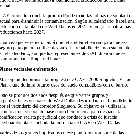
actual.
GAF prometió reducir la producción de materias primas de su planta
actual para disminuir la contaminación. Según su calendario, habrá una
reducción en la planta de West Dallas en 2022, y luego no habrá más
reducciones hasta 2027.
Una vez que se retiren, habrá que rehabilitar el terreno para que sea
seguro para quien lo utilice después. La rehabilitación no está incluida
en el calendario, aunque los representantes de GAF dijeron que se
comprometían a limpiar el lugar.
Planes vecinales enfrentados
Masterplan denomina a la propuesta de GAF «2600 Singleton Vision
Plan», que definirá futuros usos del suelo compatibles con el barrio.
Esto se produce dos años después de que varios grupos y
organizaciones vecinales de West Dallas desarrollaran el Plan dirigido
por el vecindario del corredor Singleton. Su objetivo es «utilizar la
planificación vecinal de base como herramienta para deshacer la
zonificación racista perjudicial que conduce a crisis de justicia
medioambiental», incluida la presencia de GAF en West Dallas.
Varios de los grupos implicados en ese plan formaron parte de las