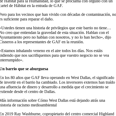
de Hábitat para la Humanidad, lo que se proclama con orgullo con un
cartel de Hábitat en la entrada de GAF.
Pero para los vecinos que han vivido con décadas de contaminación, n
es suficiente para reparar el daño.
«Ustedes tienen una historia de privilegios que este barrio no tiene…
No creo que entiendan la gravedad de esta situación. Hablan con el
Ayuntamiento pero no hablan con nosotros, y no lo han hecho», dijo
Cisneros a los representantes de GAF en la reunión.
«Estamos inhalando veneno en el aire todos los días. Nos estáis
pidiendo que nos sacrifiquemos para que vuestro negocio no se vea
interrumpido».
Un barrio que se aburguesa
En los 80 años que GAF lleva operando en West Dallas, el significado
de invertir en el barrio ha cambiado. Los inversores externos han traído
una afluencia de dinero y desarrollo a medida que el crecimiento se
extiende desde el centro de Dallas.
Más información sobre Cómo West Dallas está dejando atrás una
historia de racismo medioambiental
En 2019 Ray Washburne, copropietario del centro comercial Highland