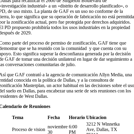
Dallas para recalificar el 2600 de Singleton Boulevard de
«investigación industrial» a un «distrito de desarrollo planificado», o
PD, de uso mixto. La planta de GAF es un uso no conforme de la
tierra, lo que significa que su operación de fabricación no está permitid
por la zonificación actual, pero fue protegida por derechos adquiridos.
El PD propuesto prohibiría todos los usos industriales en la propiedad
después de 2029.
Como parte del proceso de permiso de zonificación, GAF tiene que
demostrar que se ha reunido con la comunidad y que cuenta con su
apoyo. Esto significa superar la desconfianza generada por la decisión
de GAF de tomar una decisión unilateral en lugar de dar seguimiento a
las conversaciones comunitarias de julio.
Así que GAF contrató a la agencia de comunicación Allyn Media, una
entidad conocida en la política de Dallas, y a la consultora de
zonificación Masterplan, un actor habitual en las decisiones sobre el us
del suelo en Dallas, para encabezar una serie de seis reuniones con los
residentes de West Dallas.
Calendario de Reuniones
Tema
Fecha
Horario
Ubicacion
3212 N Winnetka
noviembre
6:00
Proceso de vision
Ave, Dallas, TX
30
PM