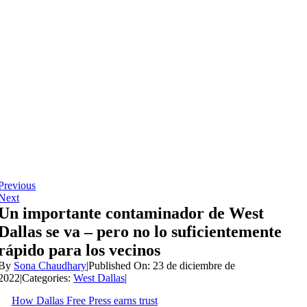
Skip
to
content
Previous
Next
Un importante contaminador de West
Dallas se va – pero no lo suficientemente
rápido para los vecinos
By
Sona Chaudhary
|
Published On: 23 de diciembre de
2022
|
Categories:
West Dallas
|
How Dallas Free Press earns trust