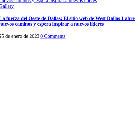
nuevos caminos y espera inspirar a nuevos líderes
Gallery
La fuerza del Oeste de Dallas: El sitio web de West Dallas 1 abre
nuevos caminos y espera inspirar a nuevos líderes
25 de enero de 2023
|
0 Comments