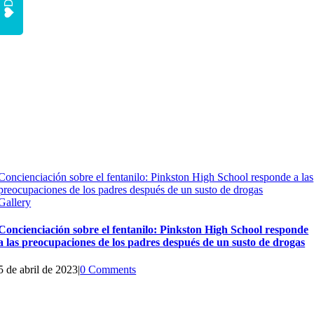
Concienciación sobre el fentanilo: Pinkston High School responde a las
preocupaciones de los padres después de un susto de drogas
Gallery
Concienciación sobre el fentanilo: Pinkston High School responde
a las preocupaciones de los padres después de un susto de drogas
5 de abril de 2023
|
0 Comments