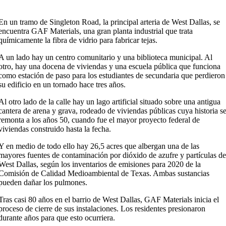
En un tramo de Singleton Road, la principal arteria de West Dallas, se
encuentra GAF Materials, una gran planta industrial que trata
químicamente la fibra de vidrio para fabricar tejas.
A un lado hay un centro comunitario y una biblioteca municipal. Al
otro, hay una docena de viviendas y una escuela pública que funciona
como estación de paso para los estudiantes de secundaria que perdieron
su edificio en un tornado hace tres años.
Al otro lado de la calle hay un lago artificial situado sobre una antigua
cantera de arena y grava, rodeado de viviendas públicas cuya historia s
remonta a los años 50, cuando fue el mayor proyecto federal de
viviendas construido hasta la fecha.
Y en medio de todo ello hay 26,5 acres que albergan una de las
mayores fuentes de contaminación por dióxido de azufre y partículas d
West Dallas, según los inventarios de emisiones para 2020 de la
Comisión de Calidad Medioambiental de Texas. Ambas sustancias
pueden dañar los pulmones.
Tras casi 80 años en el barrio de West Dallas, GAF Materials inicia el
proceso de cierre de sus instalaciones. Los residentes presionaron
durante años para que esto ocurriera.