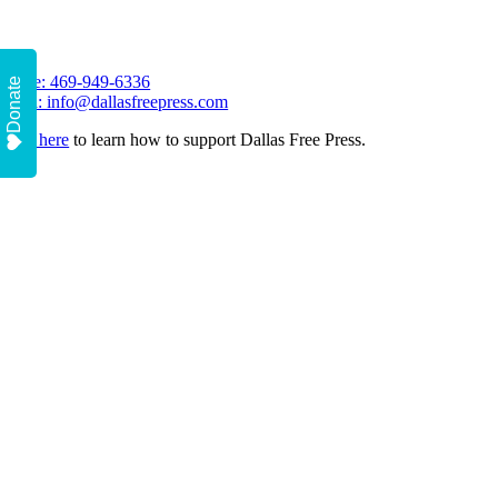
Phone: 469-949-6336
Donate
Email: info@dallasfreepress.com
Click here
to learn how to support Dallas Free Press.