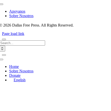
Toggle
Navigation
Apoyanos
Sobre Nosotros
© 2026 Dallas Free Press. All Rights Reserved.
Page load link
Search
for:
Toggle
Navigation
Home
Sobre Nosotros
Donate
English
Go
to
Top