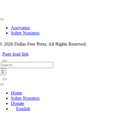
Toggle
Navigation
Apoyanos
Sobre Nosotros
© 2026 Dallas Free Press. All Rights Reserved.
Page load link
Search
for:
Toggle
Navigation
Home
Sobre Nosotros
Donate
English
Go
to
Top