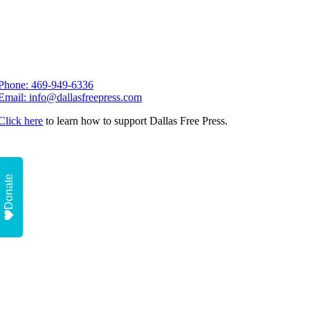
Phone: 469-949-6336
Email: info@dallasfreepress.com
Click here
to learn how to support Dallas Free Press.
Donate