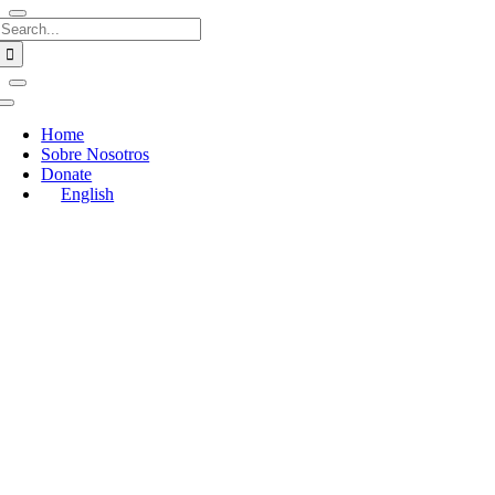
Search
for:
Toggle
Navigation
Home
Sobre Nosotros
Donate
English
Go
to
Top