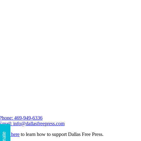
Phone: 469-949-6336
Email: info@dallasfreepress.com
Click here
Donate
to learn how to support Dallas Free Press.