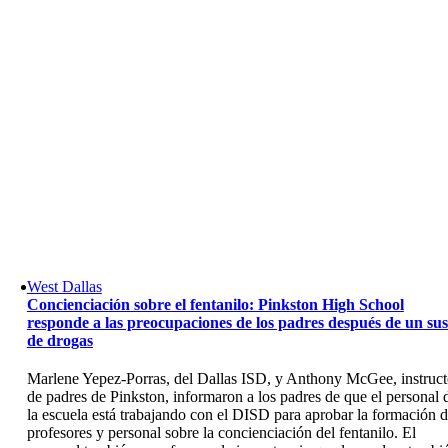
Skip
to
content
West Dallas
Concienciación sobre el fentanilo: Pinkston High School
responde a las preocupaciones de los padres después de un sus
de drogas
Marlene Yepez-Porras, del Dallas ISD, y Anthony McGee, instruct
de padres de Pinkston, informaron a los padres de que el personal 
la escuela está trabajando con el DISD para aprobar la formación 
profesores y personal sobre la concienciación del fentanilo. El